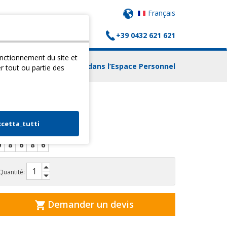
Français
+39 0432 621 621
(
0
) PANIER
CONTACTS
fonctionnement du site et
Login dans l’Espace Personnel
er tout ou partie des
WALKER AF
ccetta_tutti
0
8
6
8
6
Quantité:
Demander un devis