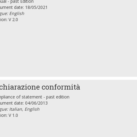
al - past Edition
ument date: 18/05/2021
gue: English
ion: V 2.0
chiarazione conformità
liance of statement - past edition
ument date: 04/06/2013
ue: Italian, English
ion: V 1.0