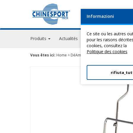
Informazioni
Ce site ou les autres out
Produits
Actualités
Evénements
GPS A
pour les raisons décrite
cookies, consultez la
Politique des cookies
Vous êtes ici:
Home
>
DéAmbulateurs
>
DéAmbulateurs
> W
rifiuta_tut