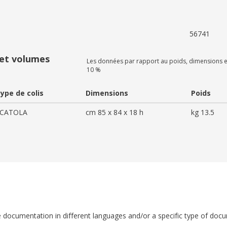
56741
 et volumes
Les données par rapport au poids, dimensions e
10 %
ype de colis
Dimensions
Poids
CATOLA
cm 85 x 84 x 18 h
kg 13.5
ble documentation in different languages and/or a specific type of doc