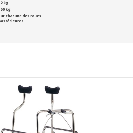
12 kg
150 kg
sur chacune des roues
postérieures