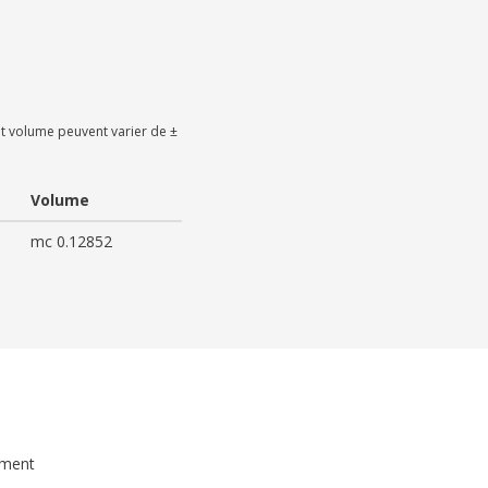
t volume peuvent varier de ±
Volume
mc 0.12852
ument