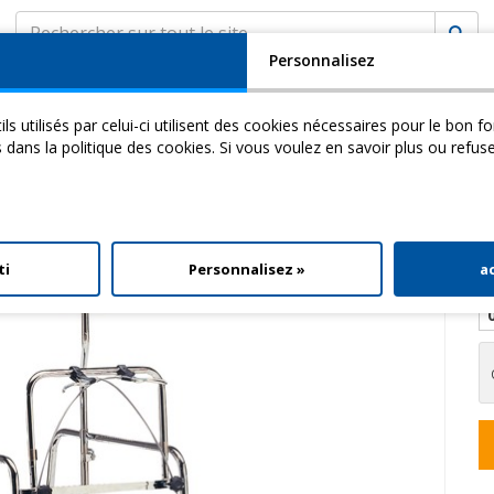
Personnalisez
SOCIÉTÉ
ASSISTANCE
MyCHINESPORT
ils utilisés par celui-ci utilisent des cookies nécessaires pour le bon 
cademy
Video
Download
s dans la politique des cookies. Si vous voulez en savoir plus ou refus
alker Af
ti
Personnalisez »
a