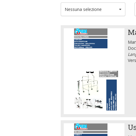
Nessuna selezione
Ma
Manu
Doc
Lang
Vers
Us