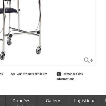
os
Voir produits similaires
Demandez des
informations
n
Données
Gallery
Logistique