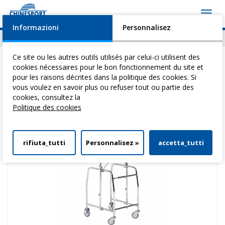
Toggl
navig
Informazioni
Personnalisez
Actualités
Evénements
Video
Download
Ce site ou les autres outils utilisés par celui-ci utilisent des
cookies nécessaires pour le bon fonctionnement du site et
pour les raisons décrites dans la politique des cookies. Si
vous voulez en savoir plus ou refuser tout ou partie des
Vous êtes ici:
Home
>
DéAmbulateurs
>
DéAmbulateurs
> Walker F
cookies, consultez la
Politique des cookies
rifiuta_tutti
Personnalisez »
accetta_tutti