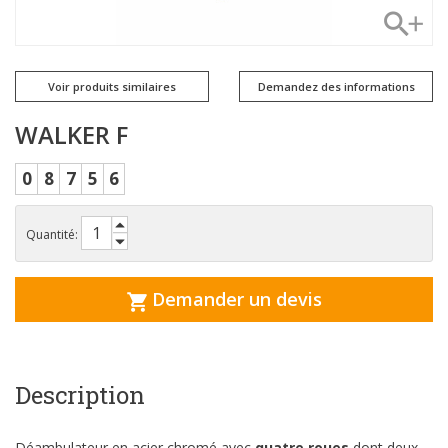
Voir produits similaires
Demandez des informations
WALKER F
0
8
7
5
6
Quantité:
Demander un devis
Description
Déambulateur en acier chromé avec
quatre roues
dont deux