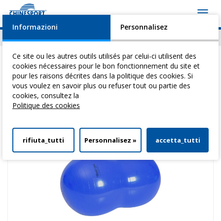
Toggl
navig
Informazioni
Personnalisez
Actualités
Evénements
Video
Download
Ce site ou les autres outils utilisés par celui-ci utilisent des
cookies nécessaires pour le bon fonctionnement du site et
pour les raisons décrites dans la politique des cookies. Si
vous voulez en savoir plus ou refuser tout ou partie des
Vous êtes ici:
Home
>
Gymnastique Medicale
>
Ballons De Gym
>
cookies, consultez la
Physioroll 30
Politique des cookies
rifiuta_tutti
Personnalisez »
accetta_tutti