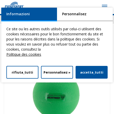
Toggl
navig
Informazioni
Personnalisez
Actualités
Evénements
Video
Download
Ce site ou les autres outils utilisés par celui-ci utilisent des
cookies nécessaires pour le bon fonctionnement du site et
pour les raisons décrites dans la politique des cookies. Si
vous voulez en savoir plus ou refuser tout ou partie des
Vous êtes ici:
Home
>
Gymnastique Medicale
>
Ballons De Gym
>
cookies, consultez la
Heavimed Kg 0,5
Politique des cookies
rifiuta_tutti
Personnalisez »
accetta_tutti