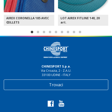
IREX CORONELLA 185 AVEC
LOT AIREX FITLINE 140, 20
LOT
ILLETS
art.
art
CHINESPORT S.p.a.
Via Croazia, 2 - Z.A.U.
33100 UDINE - ITALY
Trovaci