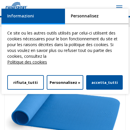
Toggl
navig
Informazioni
Personnalisez
Actualités
Evénements
Video
Download
Ce site ou les autres outils utilisés par celui-ci utilisent des
cookies nécessaires pour le bon fonctionnement du site et
pour les raisons décrites dans la politique des cookies. Si
vous voulez en savoir plus ou refuser tout ou partie des
Vous êtes ici:
Home
>
Gymnastique Medicale
>
Tapis Airex
> Airex
cookies, consultez la
Corona 185x100x1,5h
Politique des cookies
rifiuta_tutti
Personnalisez »
accetta_tutti