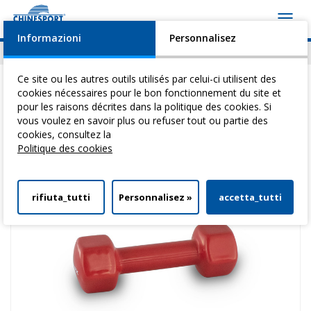
Toggl
navig
Informazioni
Personnalisez
Actualités
Evénements
Video
Download
Ce site ou les autres outils utilisés par celui-ci utilisent des
cookies nécessaires pour le bon fonctionnement du site et
pour les raisons décrites dans la politique des cookies. Si
vous voulez en savoir plus ou refuser tout ou partie des
Vous êtes ici:
Home
>
Reeducation Active
>
HaltèRes
> Guidon En Vinyle
cookies, consultez la
2 Kg – Rouge
Politique des cookies
rifiuta_tutti
Personnalisez »
accetta_tutti