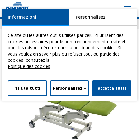
Toggl
navig
Informazioni
Personnalisez
Actualités
Evénements
Video
Download
Ce site ou les autres outils utilisés par celui-ci utilisent des
cookies nécessaires pour le bon fonctionnement du site et
pour les raisons décrites dans la politique des cookies. Si
vous voulez en savoir plus ou refuser tout ou partie des
Vous êtes ici:
Home
>
Tables Pour ThéRapie
>
Test Line
> Test Mobil
cookies, consultez la
Politique des cookies
rifiuta_tutti
Personnalisez »
accetta_tutti