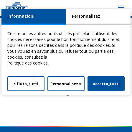
Toggl
navig
Informazioni
Personnalisez
Actualités
Evénements
Video
Download
Ce site ou les autres outils utilisés par celui-ci utilisent des
cookies nécessaires pour le bon fonctionnement du site et
pour les raisons décrites dans la politique des cookies. Si
Vous êtes ici:
Home
> Evénements
vous voulez en savoir plus ou refuser tout ou partie des
cookies, consultez la
Evénements
Politique des cookies
rifiuta_tutti
Personnalisez »
accetta_tutti
Coming soon