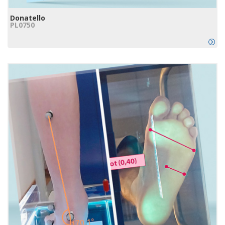
Donatello
PL0750