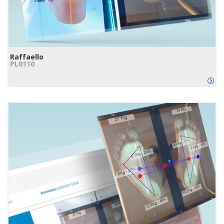
Raffaello
PL0110