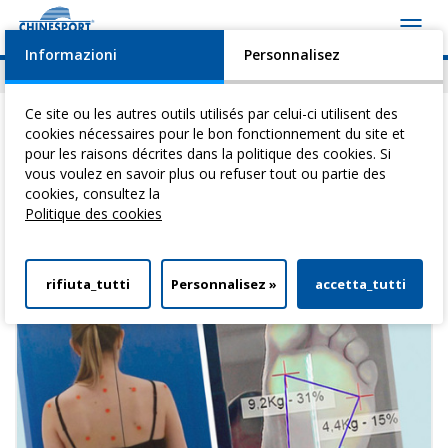
Toggl
navig
Informazioni
Personnalisez
Actualités
Evénements
Video
Download
Ce site ou les autres outils utilisés par celui-ci utilisent des
cookies nécessaires pour le bon fonctionnement du site et
pour les raisons décrites dans la politique des cookies. Si
Vous êtes ici:
Home
>
Analyse posturale
> Systèmes d'analyses
vous voulez en savoir plus ou refuser tout ou partie des
cookies, consultez la
Systèmes d'analyses
Politique des cookies
rifiuta_tutti
Personnalisez »
accetta_tutti