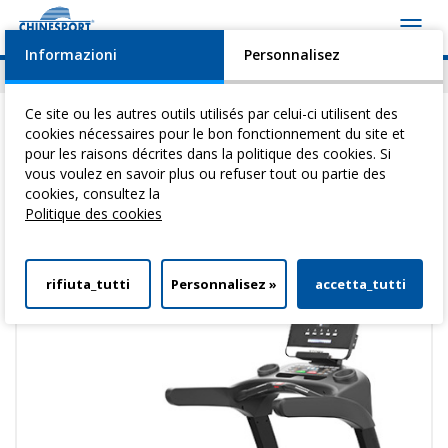
Toggl
navig
Informazioni
Personnalisez
Actualités
Evénements
Video
Download
Ce site ou les autres outils utilisés par celui-ci utilisent des
cookies nécessaires pour le bon fonctionnement du site et
pour les raisons décrites dans la politique des cookies. Si
Vous êtes ici:
Home
> Tapis roulants
vous voulez en savoir plus ou refuser tout ou partie des
cookies, consultez la
Tapis roulants
Politique des cookies
rifiuta_tutti
Personnalisez »
accetta_tutti