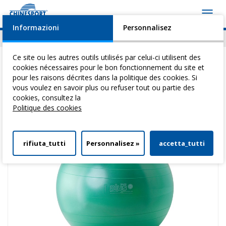
Toggl
navig
Informazioni
Personnalisez
Actualités
Evénements
Video
Download
Ce site ou les autres outils utilisés par celui-ci utilisent des
cookies nécessaires pour le bon fonctionnement du site et
pour les raisons décrites dans la politique des cookies. Si
vous voulez en savoir plus ou refuser tout ou partie des
Vous êtes ici:
Home
>
Gymnastique Medicale
>
Ballons Pour La
cookies, consultez la
Reeducation
> Gymnic Plus 65
Politique des cookies
rifiuta_tutti
Personnalisez »
accetta_tutti