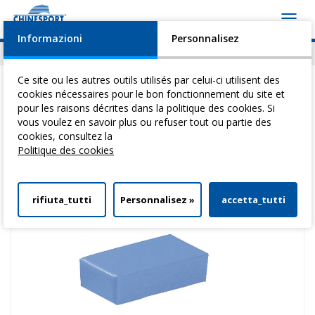
Toggl
navig
Informazioni
Personnalisez
Actualités
Evénements
Video
Download
Ce site ou les autres outils utilisés par celui-ci utilisent des
cookies nécessaires pour le bon fonctionnement du site et
pour les raisons décrites dans la politique des cookies. Si
vous voulez en savoir plus ou refuser tout ou partie des
Vous êtes ici:
Home
>
Tables Pour ThéRapie
>
Coussins Posturaux
>
cookies, consultez la
Forme Rectangulaire 40 X 20 X 10 H Cm
Politique des cookies
rifiuta_tutti
Personnalisez »
accetta_tutti