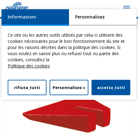
Toggl
navig
Informazioni
Personnalisez
Actualités
Evénements
Video
Download
Ce site ou les autres outils utilisés par celui-ci utilisent des
cookies nécessaires pour le bon fonctionnement du site et
pour les raisons décrites dans la politique des cookies. Si
vous voulez en savoir plus ou refuser tout ou partie des
Vous êtes ici:
Home
>
Tables Pour ThéRapie
>
Coussins Posturaux
>
cookies, consultez la
Coussin Avec Trou 40 X 34 X 9 H Cm
Politique des cookies
rifiuta_tutti
Personnalisez »
accetta_tutti