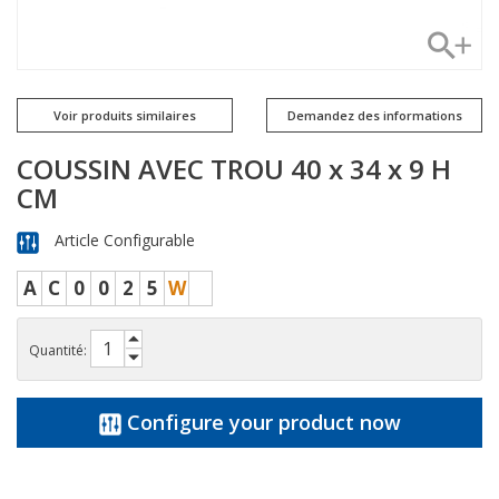
Voir produits similaires
Demandez des informations
COUSSIN AVEC TROU 40 x 34 x 9 H
CM
Article Configurable
A
C
0
0
2
5
W
Quantité:
Configure your product now