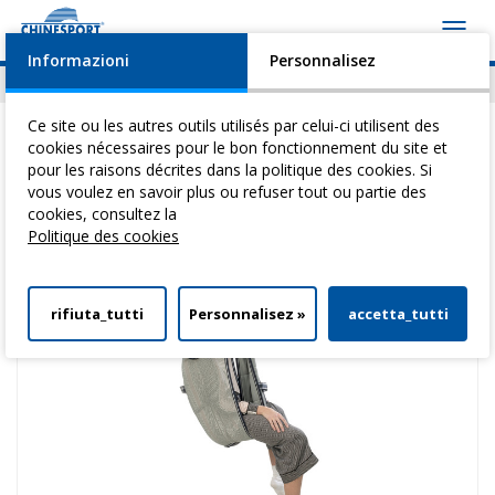
Toggl
navig
Informazioni
Personnalisez
Actualités
Evénements
Video
Download
Ce site ou les autres outils utilisés par celui-ci utilisent des
cookies nécessaires pour le bon fonctionnement du site et
pour les raisons décrites dans la politique des cookies. Si
vous voulez en savoir plus ou refuser tout ou partie des
Vous êtes ici:
Home
>
Leve-Personne Et Transfert
>
Elingues Standard
>
cookies, consultez la
Harnais En Maille Standard Avec Passers
Politique des cookies
rifiuta_tutti
Personnalisez »
accetta_tutti