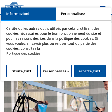
Toggl
navig
Informazioni
Personnalisez
Actualités
Evénements
Video
Download
Ce site ou les autres outils utilisés par celui-ci utilisent des
cookies nécessaires pour le bon fonctionnement du site et
pour les raisons décrites dans la politique des cookies. Si
Vous êtes ici:
Home
>
Leve-personne et transfert
> Leve-personnes
vous voulez en savoir plus ou refuser tout ou partie des
pour piscines
cookies, consultez la
Politique des cookies
Leve-personnes pour piscines
rifiuta_tutti
Personnalisez »
accetta_tutti