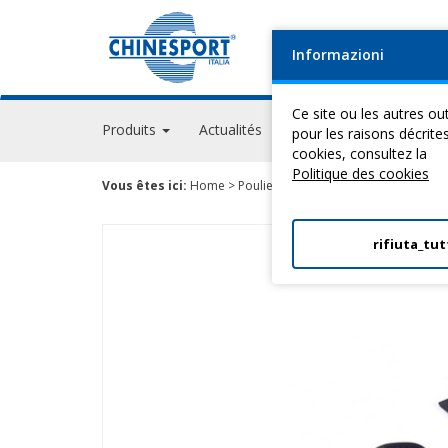
Informazioni
Ce site ou les autres out
Produits
Actualités
Evénements
GPS A
pour les raisons décrite
cookies, consultez la
Politique des cookies
Vous êtes ici:
Home
>
Poulietherapie
>
Sangles Et Supports
rifiuta_tut