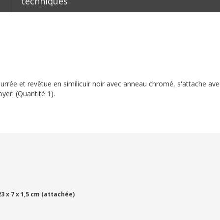
techniques
rrée et revêtue en similicuir noir avec anneau chromé, s'attache avec
oyer. (Quantité 1).
23 x 7 x 1,5 cm (attachée)