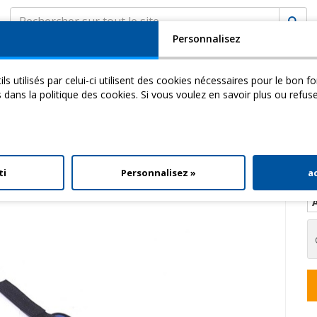
Personnalisez
SOCIÉTÉ
ASSISTANCE
MyCHINESPORT
ils utilisés par celui-ci utilisent des cookies nécessaires pour le bon 
cademy
Video
Download
s dans la politique des cookies. Si vous voulez en savoir plus ou refus
> Sangle Pour Poignet
ti
Personnalisez »
a