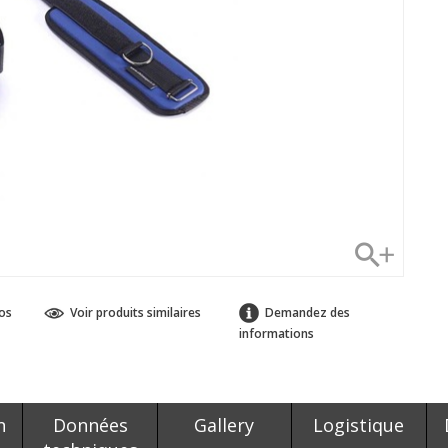
os
Voir produits similaires
Demandez des
informations
n
Données
Gallery
Logistique