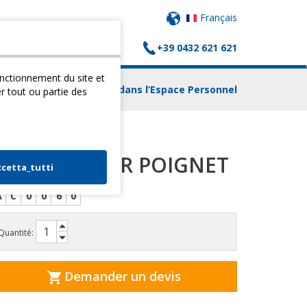
Français
+39 0432 621 621
(
0
) PANIER
CONTACTS
fonctionnement du site et
Login dans l’Espace Personnel
er tout ou partie des
SANGLE POUR POIGNET
ccetta_tutti
A
C
0
0
6
0
Quantité:
Demander un devis