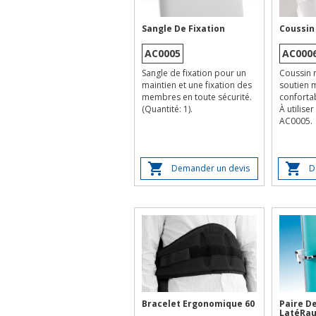
Sangle De Fixation
Coussin
AC0005
AC000
Sangle de fixation pour un
Coussin 
maintien et une fixation des
soutien m
membres en toute sécurité.
conforta
(Quantité: 1).
À utiliser
AC0005.
Demander un devis
D
Bracelet Ergonomique 60
Paire D
LatéRau