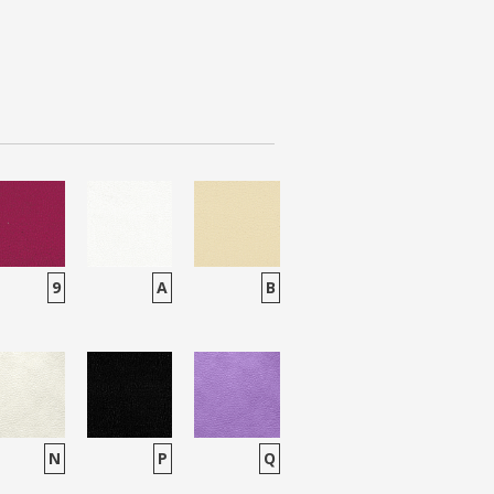
9
A
B
N
P
Q