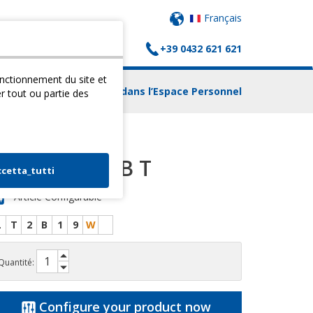
Français
+39 0432 621 621
(
0
) PANIER
CONTACTS
fonctionnement du site et
Login dans l’Espace Personnel
er tout ou partie des
TILT TABLE 2B T
ccetta_tutti
Article Configurable
L
T
2
B
1
9
W
Quantité:
Configure your product now