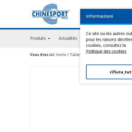
Informazioni
Ce site ou les autres out
Produits
Actualités
Evénements
GPS A
pour les raisons décrite
cookies, consultez la
Politique des cookies
Vous êtes ici:
Home
>
Tables De Verticalisation
>
ThéRapie 
rifiuta_tut