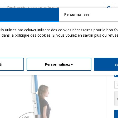
Personnalisez
SOCIÉTÉ
ASSISTANCE
MyCHINESPORT
ils utilisés par celui-ci utilisent des cookies nécessaires pour le bon 
cademy
Video
Download
s dans la politique des cookies. Si vous voulez en savoir plus ou refus
Et Position Statique Dorsale
> Tilt Table 2b T
ti
Personnalisez »
a