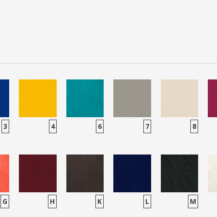
3
4
6
7
8
G
H
K
L
M