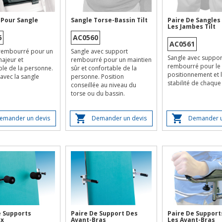
 Pour Sangle
Sangle Torse-Bassin Tilt
Paire De Sangles
Les Jambes Tilt
6
AC0560
AC0561
rembourré pour un
Sangle avec support
Sangle avec suppor
ajeur et
rembourré pour un maintien
rembourré pour le
ble de la personne.
sûr et confortable de la
positionnement et 
 avec la sangle
personne. Position
stabilité de chaque
conseillée au niveau du
torse ou du bassin.
emander un devis
Demander un devis
Demander u
e Supports
Paire De Support Des
Paire De Support
x
Avant-Bras
Les Avant-Bras