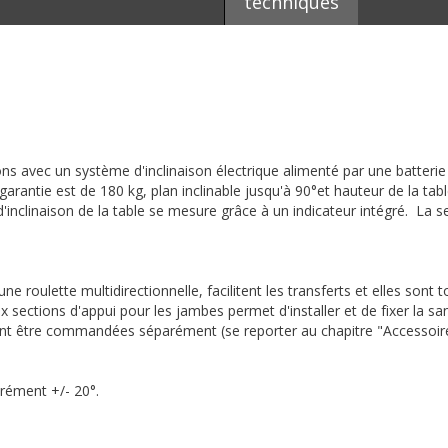
techniques
ions avec un système d'inclinaison électrique alimenté par une batter
garantie est de 180 kg, plan inclinable jusqu'à 90°et hauteur de la t
clinaison de la table se mesure grâce à un indicateur intégré. La se
e roulette multidirectionnelle, facilitent les transferts et elles sont 
eux sections d'appui pour les jambes permet d'installer et de fixer la s
ent être commandées séparément (se reporter au chapitre "Accessoire
rément +/- 20°.