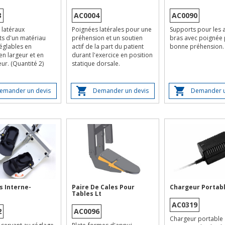
3
AC0004
AC0090
 latéraux
Poignées latérales pour une
Supports pour les 
ts d'un matériau
préhension et un soutien
bras avec poignée
églables en
actif de la part du patient
bonne préhension.
en largeur et en
durant l'exercice en position
r. (Quantité 2)
statique dorsale.
emander un devis
Demander un devis
Demander u
s Interne-
Paire De Cales Pour
Chargeur Portab
Tables Lt
AC0319
2
AC0096
Chargeur portable 