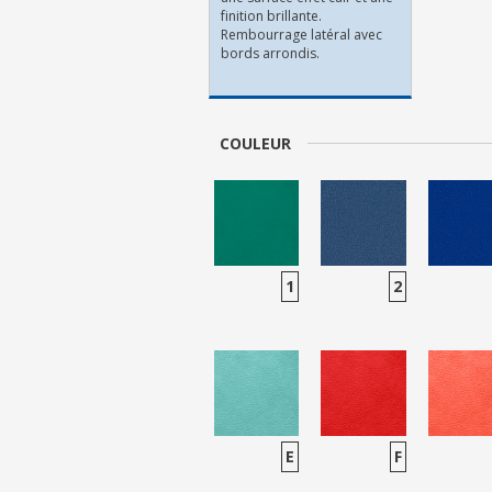
finition brillante.
Rembourrage latéral avec
bords arrondis.
COULEUR
1
2
E
F