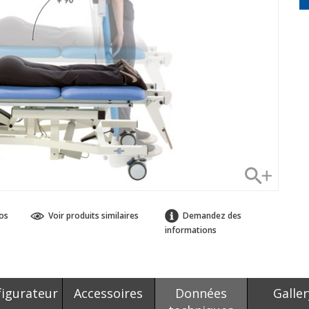
os
Voir produits similaires
Demandez des
informations
igurateur
Accessoires
Données
Galler