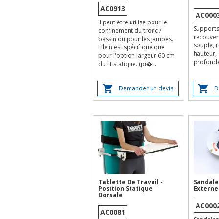
AC0913
AC000
Il peut être utilisé pour le
Supports
confinement du tronc /
recouver
bassin ou pour les jambes.
souple, r
Elle n'est spécifique que
hauteur, 
pour l'option largeur 60 cm
profondeu
du lit statique. (pi�...
Demander un devis
D
Tablette De Travail -
Sandale
Position Statique
Externe
Dorsale
AC000
AC0081