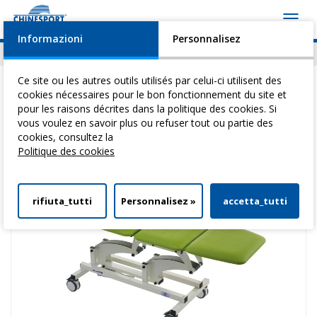
Toggl
navig
Informazioni
Personnalisez
Actualités
Evénements
Video
Download
Ce site ou les autres outils utilisés par celui-ci utilisent des
cookies nécessaires pour le bon fonctionnement du site et
pour les raisons décrites dans la politique des cookies. Si
vous voulez en savoir plus ou refuser tout ou partie des
Vous êtes ici:
Home
>
Tables Pour ThéRapie
>
Test Line
> Test Mobil
cookies, consultez la
Politique des cookies
rifiuta_tutti
Personnalisez »
accetta_tutti