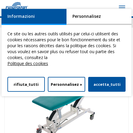
Toggl
navig
Informazioni
Personnalisez
Actualités
Evénements
Video
Download
Ce site ou les autres outils utilisés par celui-ci utilisent des
cookies nécessaires pour le bon fonctionnement du site et
pour les raisons décrites dans la politique des cookies. Si
vous voulez en savoir plus ou refuser tout ou partie des
Vous êtes ici:
Home
>
Transfert Des Patients
>
Brancards Pour Le
cookies, consultez la
Transfert Des Patients
> Visit Mobil Basic
Politique des cookies
rifiuta_tutti
Personnalisez »
accetta_tutti