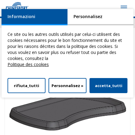
Toggl
navig
Informazioni
Personnalisez
Actualités
Evénements
Video
Download
Ce site ou les autres outils utilisés par celui-ci utilisent des
cookies nécessaires pour le bon fonctionnement du site et
pour les raisons décrites dans la politique des cookies. Si
vous voulez en savoir plus ou refuser tout ou partie des
Vous êtes ici:
Home
>
Verticalisateurs
>
Stand Up
> Grand Plateau En
cookies, consultez la
Abs
Politique des cookies
rifiuta_tutti
Personnalisez »
accetta_tutti