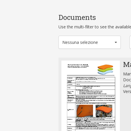
Documents
Use the multi-filter to see the availa
Nessuna selezione
Ma
Manu
Doc
Lang
Vers