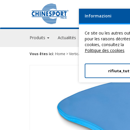
Informazioni
Ce site ou les autres out
Produits
Actualités
Evénements
GPS A
pour les raisons décrite
cookies, consultez la
Politique des cookies
Vous êtes ici:
Home
>
Verticalisateurs
>
Stand Up
> Revetem
rifiuta_tut