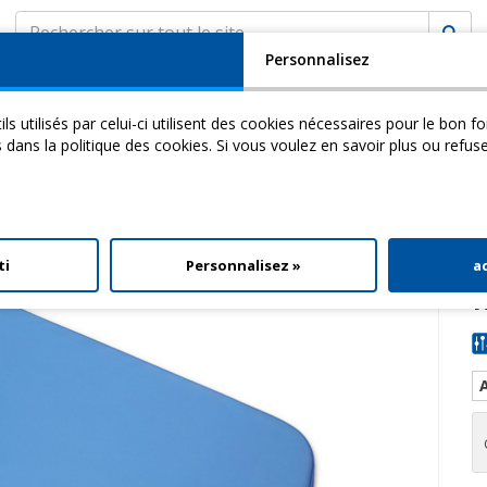
Personnalisez
SOCIÉTÉ
ASSISTANCE
MyCHINESPORT
ils utilisés par celui-ci utilisent des cookies nécessaires pour le bon 
cademy
Video
Download
s dans la politique des cookies. Si vous voulez en savoir plus ou refus
ent Plateau Medium
ti
Personnalisez »
a