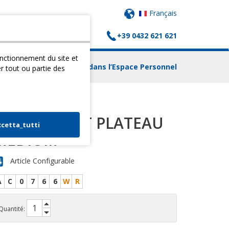
Français
+39 0432 621 621
(
0
) PANIER
CONTACTS
fonctionnement du site et
Login dans l’Espace Personnel
er tout ou partie des
REVETEMENT PLATEAU
ccetta_tutti
MEDIUM
Article Configurable
A
C
0
7
6
6
W
R
Quantité: