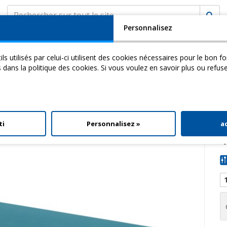
Personnalisez
SOCIÉTÉ
ASSISTANCE
MyCHINESPORT
ils utilisés par celui-ci utilisent des cookies nécessaires pour le bon 
cademy
Video
Download
s dans la politique des cookies. Si vous voulez en savoir plus ou refus
> Lot Airex Fitline 180, 15 Art.
ti
Personnalisez »
a
1