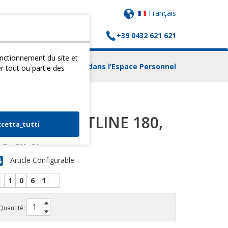
Français
+39 0432 621 621
(
0
) PANIER
CONTACTS
fonctionnement du site et
Login dans l’Espace Personnel
er tout ou partie des
LOT AIREX FITLINE 180,
ccetta_tutti
5 art.
Article Configurable
1
1
0
6
1
Quantité: