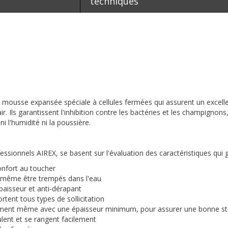
techniques
e mousse expansée spéciale à cellules fermées qui assurent un excell
r. Ils garantissent l'inhibition contre les bactéries et les champignons, 
i l'humidité ni la poussière.
essionnels AIREX, se basent sur l'évaluation des caractéristiques qui 
onfort au toucher
nt même être trempés dans l'eau
paisseur et anti-dérapant
ortent tous types de sollicitation
ment même avec une épaisseur minimum, pour assurer une bonne stabi
oulent et se rangent facilement