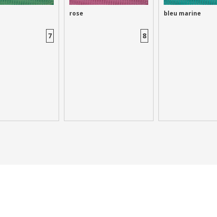
rose
bleu marine
7
8