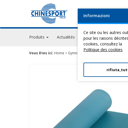
Informazioni
Ce site ou les autres out
Produits
Actualités
Evénements
GPS A
pour les raisons décrite
cookies, consultez la
Politique des cookies
Vous êtes ici:
Home
>
Gymnastique Medicale
>
Tapis Airex
rifiuta_tut