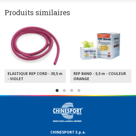
Produits similaires
REP CORD - 30,5 m
REP BAND - 5,5 m - COULEUR
REP BAND - 5,
ORANGE
CHINESPORT S.p.a.