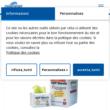
Toggl
navig
Informazioni
Personnalisez
Actualités
Evénements
Video
Download
Ce site ou les autres outils utilisés par celui-ci utilisent des
cookies nécessaires pour le bon fonctionnement du site et
pour les raisons décrites dans la politique des cookies. Si
vous voulez en savoir plus ou refuser tout ou partie des
Vous êtes ici:
Home
>
Reeducation Active
>
Bandes Et Cordes Elastiques
cookies, consultez la
> Rep Band - 5,5 M - Couleur Peche
Politique des cookies
rifiuta_tutti
Personnalisez »
accetta_tutti