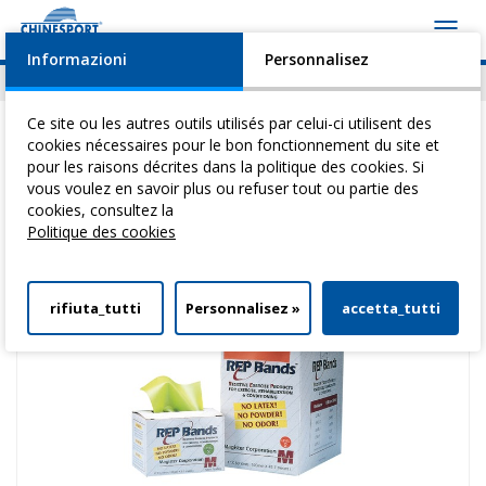
Toggl
navig
Informazioni
Personnalisez
Actualités
Evénements
Video
Download
Ce site ou les autres outils utilisés par celui-ci utilisent des
cookies nécessaires pour le bon fonctionnement du site et
pour les raisons décrites dans la politique des cookies. Si
vous voulez en savoir plus ou refuser tout ou partie des
Vous êtes ici:
Home
>
Reeducation Active
>
Bandes Et Cordes Elastiques
cookies, consultez la
> Rep Band - 5,5 M - Couleur Orange
Politique des cookies
rifiuta_tutti
Personnalisez »
accetta_tutti