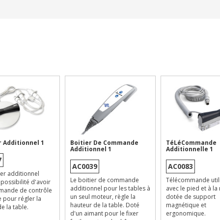
 Additionnel 1
Boitier De Commande
TéLéCommande
Additionnel 1
Additionnelle 1
7
AC0039
AC0083
er additionnel
Le boitier de commande
Télécommande util
possibilité d'avoir
additionnel pour les tables à
avec le pied et à la
mande de contrôle
un seul moteur, règle la
dotée de support
e pour régler la
hauteur de la table. Doté
magnétique et
e la table.
d'un aimant pour le fixer
ergonomique.