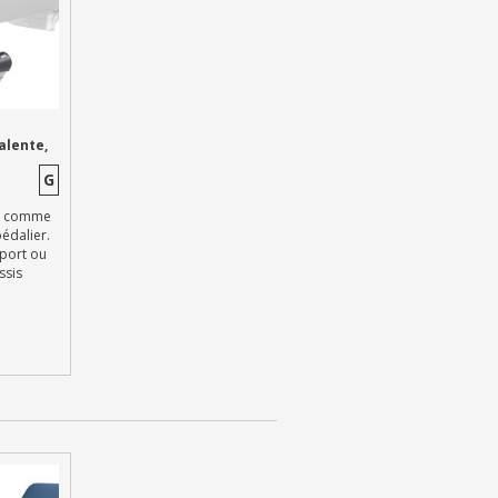
lente,
G
e comme
édalier.
pport ou
ssis