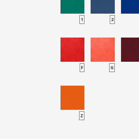
1
2
F
G
Z