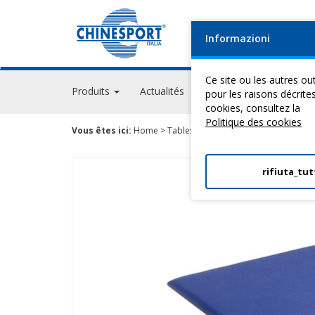
Informazioni
Ce site ou les autres out
Produits
Actualités
Evénements
GPS A
pour les raisons décrite
cookies, consultez la
Politique des cookies
Vous êtes ici:
Home
>
Tables Pour ThéRapie
>
Bobath Line
rifiuta_tut