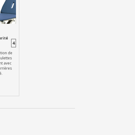
urité
4
tion de
ulettes
nt avec
rrières
é.