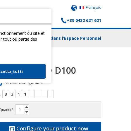
Français
+39 0432 621 621
(
0
) PANIER
CONTACTS
fonctionnement du site et
Login dans l’Espace Personnel
er tout ou partie des
BOBATH ECO D100
ccetta_tutti
Article Configurable
L
B
3
1
1
Quantité:
Configure your product now