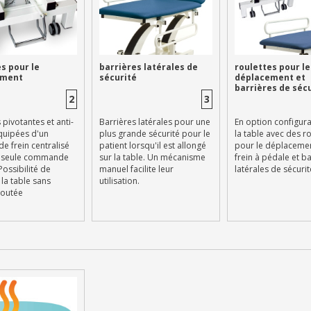
s pour le
barrières latérales de
roulettes pour le
ement
sécurité
déplacement et
barrières de séc
2
3
 pivotantes et anti-
Barrières latérales pour une
En option configura
quipées d'un
plus grande sécurité pour le
la table avec des ro
e frein centralisé
patient lorsqu'il est allongé
pour le déplaceme
e seule commande
sur la table. Un mécanisme
frein à pédale et ba
Possibilité de
manuel facilite leur
latérales de sécurit
la table sans
utilisation.
joutée