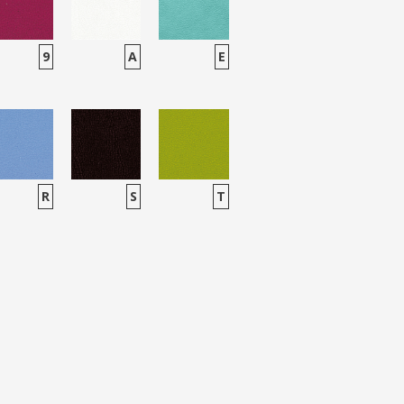
9
A
E
R
S
T