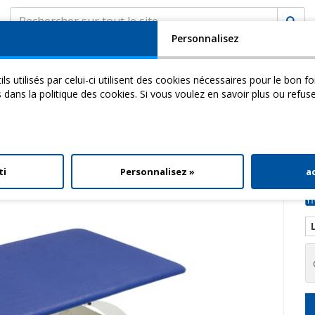
Personnalisez
SOCIÉTÉ
ASSISTANCE
MyCHINESPORT
ils utilisés par celui-ci utilisent des cookies nécessaires pour le bon 
cademy
Video
Download
s dans la politique des cookies. Si vous voulez en savoir plus ou refus
> Bobath Eco d100
ti
Personnalisez »
a