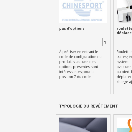
pas d'options
roulette
déplac
1
À préciser en entrant le
Roulettes
code de configuration du
traces; é
produit si aucune des
système d
options présentes sont
avec un
intéressantes pour la
au pied. 
position 7 du code.
déplacer 
charge a
TYPOLOGIE DU REVÊTEMENT