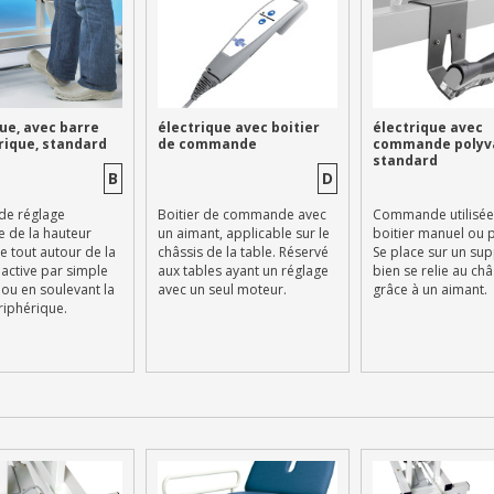
ue, avec barre
électrique avec boitier
électrique avec
rique, standard
de commande
commande polyva
standard
B
D
de réglage
Boitier de commande avec
Commande utilisé
e de la hauteur
un aimant, applicable sur le
boitier manuel ou p
e tout autour de la
châssis de la table. Réservé
Se place sur un su
s'active par simple
aux tables ayant un réglage
bien se relie au châ
ou en soulevant la
avec un seul moteur.
grâce à un aimant.
riphérique.