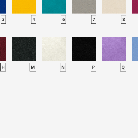
3
4
6
7
8
H
M
N
P
Q