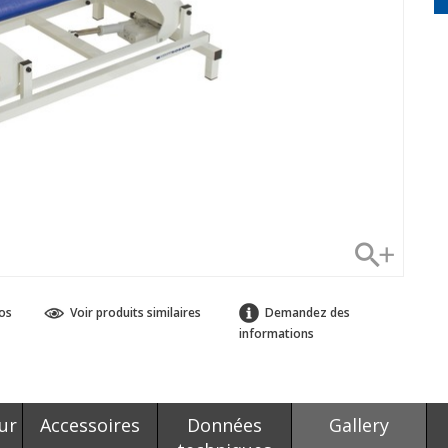
os
Voir produits similaires
Demandez des
informations
ur
Accessoires
Données
Gallery