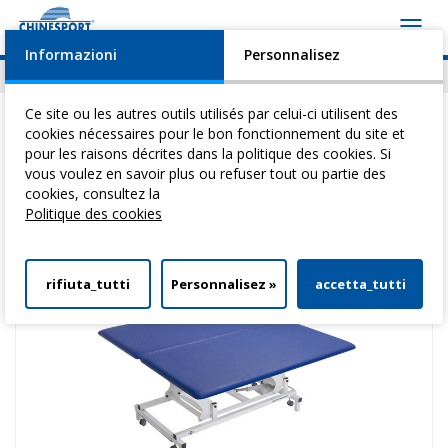
Toggl
navig
Informazioni
Personnalisez
Actualités
Evénements
Video
Download
Ce site ou les autres outils utilisés par celui-ci utilisent des
cookies nécessaires pour le bon fonctionnement du site et
pour les raisons décrites dans la politique des cookies. Si
vous voulez en savoir plus ou refuser tout ou partie des
Vous êtes ici:
Home
>
Tables Pour ThéRapie
>
Bobath Line
> Bobath Sd
cookies, consultez la
150
Politique des cookies
rifiuta_tutti
Personnalisez »
accetta_tutti