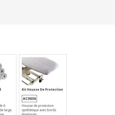
d
Kit Housse De Protection
AC0036
de 6
Housse de protection
de large.
synthétique avec bords
une
élastiqués.