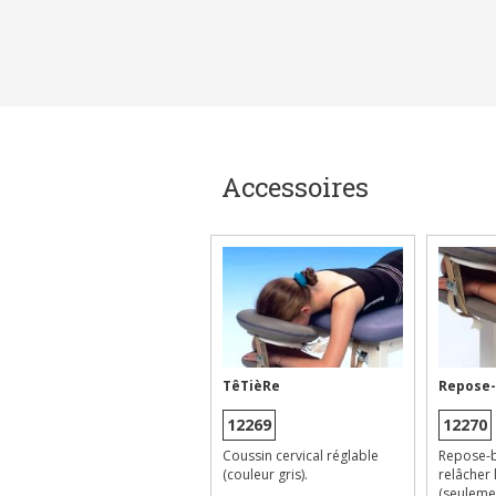
Accessoires
TêTièRe
Repose-
12269
12270
Coussin cervical réglable
Repose-b
(couleur gris).
relâcher 
(seulement