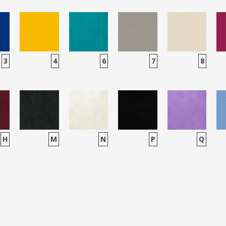
3
4
6
7
8
H
M
N
P
Q