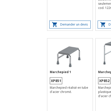
seulement
cod. 122
Demander un devis
D
Marchepied 1
Marchep
XP851
XP852
Marchepied réalisé en tube
Marchepi
d'acier chromé.
plastique
d'acier 