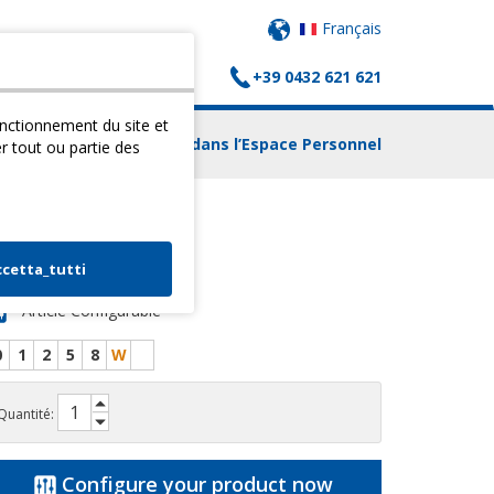
Français
+39 0432 621 621
(
0
) PANIER
CONTACTS
fonctionnement du site et
Login dans l’Espace Personnel
er tout ou partie des
RAMIN 1
ccetta_tutti
Article Configurable
0
1
2
5
8
W
Quantité:
Configure your product now