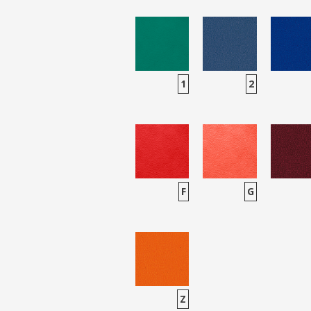
1
2
F
G
Z