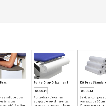
Bras
Porte-Drap D'Examen F
Kit Drap Standar
AC0031
AC0034
ras indiqué pour
Porte-drap d'examen
Le kit se compose 
les tensions
adaptable aux différentes
rouleaux de 60 cm 
 en gris). À utiliser
largeurs de rouleaux. Nous
Chaque rouleau a 