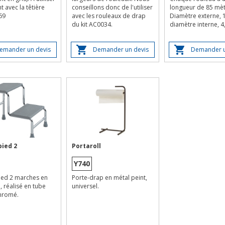
 avec la têtière
conseillons donc de l'utiliser
longueur de 85 mèt
69
avec les rouleaux de drap
Diamètre externe, 
du kit AC0034.
diamètre interne, 4
emander un devis
Demander un devis
Demander u
ied 2
Portaroll
Y740
ed 2 marches en
Porte-drap en métal peint,
, réalisé en tube
universel.
chromé.