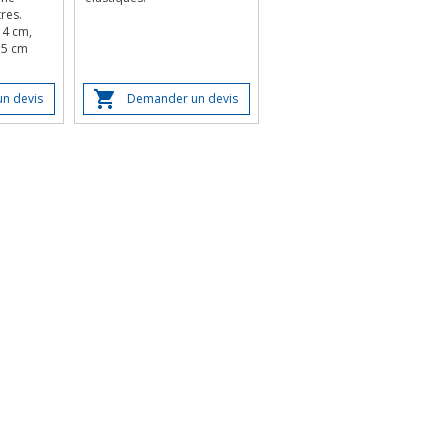
res.
14 cm,
,5 cm
n devis
Demander un devis