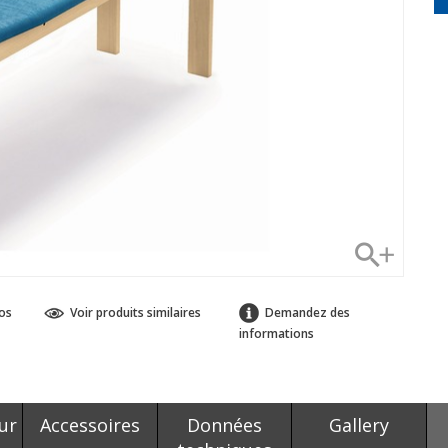
os
Voir produits similaires
Demandez des
informations
ur
Accessoires
Données
Gallery