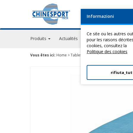
Informazioni
Ce site ou les autres out
Produits
Actualités
Evénements
GPS A
pour les raisons décrite
cookies, consultez la
Politique des cookies
Vous êtes ici:
Home
>
Tables Pour ThéRapie
>
Tables De Ba
rifiuta_tut