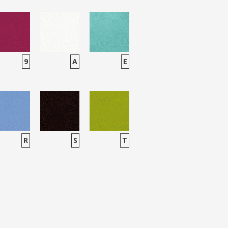
9
A
E
R
S
T