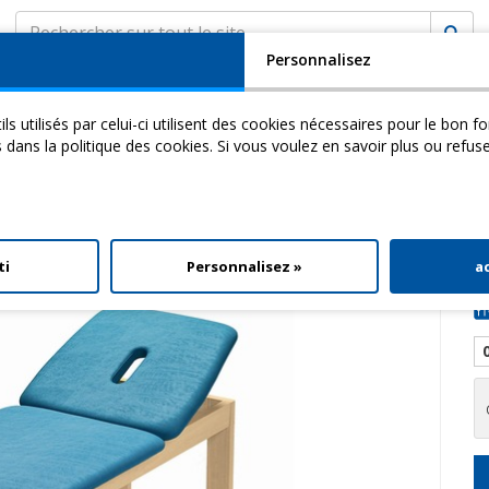
Personnalisez
SOCIÉTÉ
ASSISTANCE
MyCHINESPORT
ils utilisés par celui-ci utilisent des cookies nécessaires pour le bon 
cademy
Video
Download
s dans la politique des cookies. Si vous voulez en savoir plus ou refus
se En Bois
> Ramin 1
ti
Personnalisez »
a