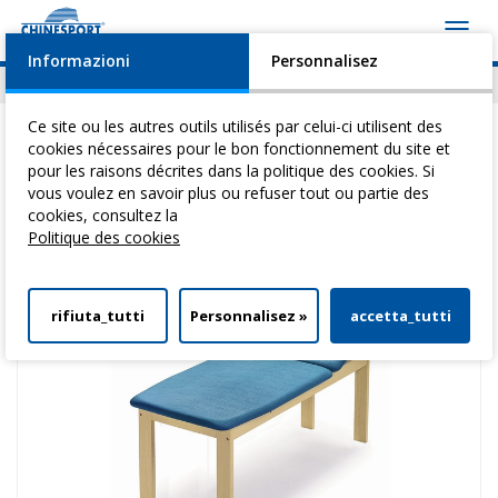
Toggl
navig
Informazioni
Personnalisez
Actualités
Evénements
Video
Download
Ce site ou les autres outils utilisés par celui-ci utilisent des
cookies nécessaires pour le bon fonctionnement du site et
pour les raisons décrites dans la politique des cookies. Si
vous voulez en savoir plus ou refuser tout ou partie des
Vous êtes ici:
Home
>
Tables Pour ThéRapie
>
Tables De Base En Bois
>
cookies, consultez la
Ramin Basic L
Politique des cookies
rifiuta_tutti
Personnalisez »
accetta_tutti