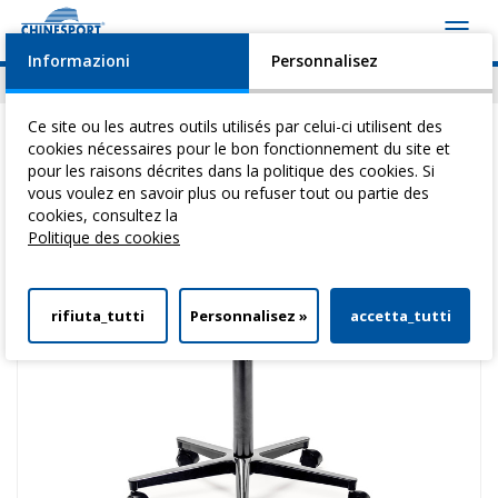
Toggl
navig
Informazioni
Personnalisez
Actualités
Evénements
Video
Download
Ce site ou les autres outils utilisés par celui-ci utilisent des
cookies nécessaires pour le bon fonctionnement du site et
pour les raisons décrites dans la politique des cookies. Si
vous voulez en savoir plus ou refuser tout ou partie des
Vous êtes ici:
Home
>
Tables Pour ThéRapie
>
Tabourets
> Tabouret
cookies, consultez la
Tournant 2 En HêTre
Politique des cookies
rifiuta_tutti
Personnalisez »
accetta_tutti