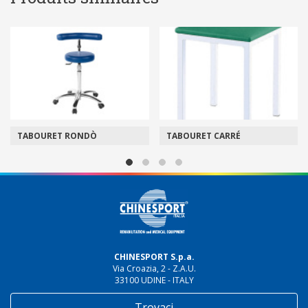
TABOURET RONDÒ
TABOURET CARRÉ
CHINESPORT S.p.a.
Via Croazia, 2 - Z.A.U.
33100 UDINE - ITALY
Trovaci