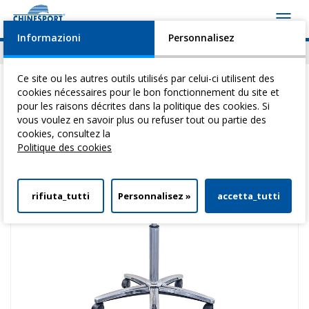
Toggl
navig
Informazioni
Personnalisez
Actualités
Evénements
Video
Download
Ce site ou les autres outils utilisés par celui-ci utilisent des
cookies nécessaires pour le bon fonctionnement du site et
pour les raisons décrites dans la politique des cookies. Si
vous voulez en savoir plus ou refuser tout ou partie des
Vous êtes ici:
Home
>
Tables Pour ThéRapie
>
Tabourets
> Tabouret
cookies, consultez la
Ines
Politique des cookies
rifiuta_tutti
Personnalisez »
accetta_tutti