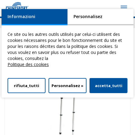
Toggl
navig
Informazioni
Personnalisez
Actualités
Evénements
Video
Download
Ce site ou les autres outils utilisés par celui-ci utilisent des
cookies nécessaires pour le bon fonctionnement du site et
pour les raisons décrites dans la politique des cookies. Si
vous voulez en savoir plus ou refuser tout ou partie des
Vous êtes ici:
Home
>
DéAmbulateurs
>
BéQuilles
> BéQuilles Eco 120
cookies, consultez la
Politique des cookies
rifiuta_tutti
Personnalisez »
accetta_tutti