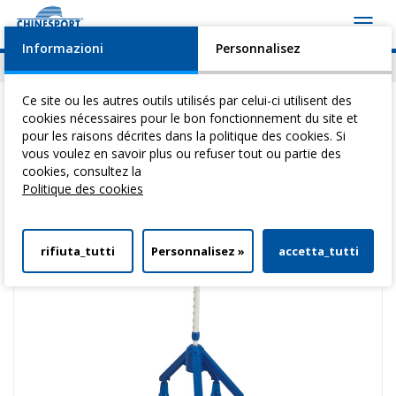
Toggl
navig
Informazioni
Personnalisez
Actualités
Evénements
Video
Download
Ce site ou les autres outils utilisés par celui-ci utilisent des
cookies nécessaires pour le bon fonctionnement du site et
pour les raisons décrites dans la politique des cookies. Si
vous voulez en savoir plus ou refuser tout ou partie des
Vous êtes ici:
Home
>
DéAmbulateurs
>
BéQuilles
> Canne Quadripode
cookies, consultez la
Alux
Politique des cookies
rifiuta_tutti
Personnalisez »
accetta_tutti