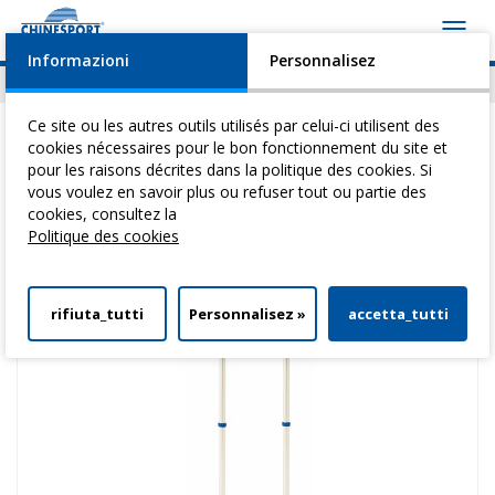
Toggl
navig
Informazioni
Personnalisez
Actualités
Evénements
Video
Download
Ce site ou les autres outils utilisés par celui-ci utilisent des
cookies nécessaires pour le bon fonctionnement du site et
pour les raisons décrites dans la politique des cookies. Si
vous voulez en savoir plus ou refuser tout ou partie des
Vous êtes ici:
Home
>
DéAmbulateurs
>
BéQuilles
> BéQuilles Senior
cookies, consultez la
Politique des cookies
rifiuta_tutti
Personnalisez »
accetta_tutti