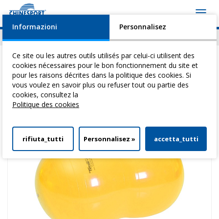
Toggl
navig
Informazioni
Personnalisez
Actualités
Evénements
Video
Download
Ce site ou les autres outils utilisés par celui-ci utilisent des
cookies nécessaires pour le bon fonctionnement du site et
pour les raisons décrites dans la politique des cookies. Si
vous voulez en savoir plus ou refuser tout ou partie des
Vous êtes ici:
Home
>
Gymnastique Medicale
>
Ballons De Gym
>
cookies, consultez la
Physioroll 55
Politique des cookies
rifiuta_tutti
Personnalisez »
accetta_tutti