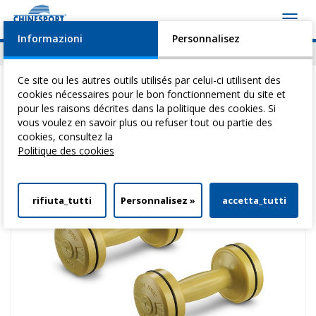
Toggl
navig
Informazioni
Personnalisez
Actualités
Evénements
Video
Download
Ce site ou les autres outils utilisés par celui-ci utilisent des
cookies nécessaires pour le bon fonctionnement du site et
pour les raisons décrites dans la politique des cookies. Si
vous voulez en savoir plus ou refuser tout ou partie des
Vous êtes ici:
Home
>
Reeducation Active
>
HaltèRes
> Halteres 1 Kg -
cookies, consultez la
Jaune
Politique des cookies
rifiuta_tutti
Personnalisez »
accetta_tutti