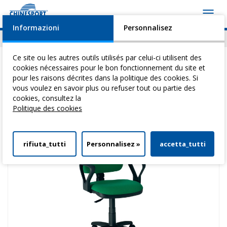
Toggl
navig
Informazioni
Personnalisez
Actualités
Evénements
Video
Download
Ce site ou les autres outils utilisés par celui-ci utilisent des
cookies nécessaires pour le bon fonctionnement du site et
pour les raisons décrites dans la politique des cookies. Si
vous voulez en savoir plus ou refuser tout ou partie des
Vous êtes ici:
Home
>
Tables Pour ThéRapie
>
Meubles Et Accessoires
>
cookies, consultez la
Petit Fauteuil Avec Accoudoirs
Politique des cookies
rifiuta_tutti
Personnalisez »
accetta_tutti