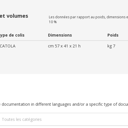
 et volumes
Les données par rapport au poids, dimensions e
10 %
ype de colis
Dimensions
Poids
CATOLA
cm 57 x 41 x 21 h
kg 7
ble documentation in different languages and/or a specific type of doc
Toutes les catégories