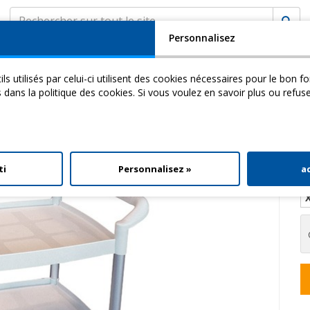
Personnalisez
SOCIÉTÉ
ASSISTANCE
MyCHINESPORT
ils utilisés par celui-ci utilisent des cookies nécessaires pour le bon 
cademy
Video
Download
s dans la politique des cookies. Si vous voulez en savoir plus ou refus
ccessoires
> Chariot 3 éTagèRes
ti
Personnalisez »
a