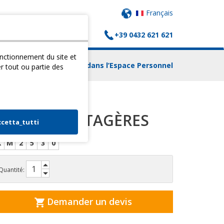
Français
+39 0432 621 621
(
0
) PANIER
CONTACTS
fonctionnement du site et
Login dans l’Espace Personnel
er tout ou partie des
CHARIOT 3 ÉTAGÈRES
ccetta_tutti
X
M
2
5
3
0
Quantité:
Demander un devis