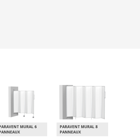
PARAVENT MURAL 8
CHARIOT 2 ÉTAGÈRES
CHARIOT 3
PANNEAUX