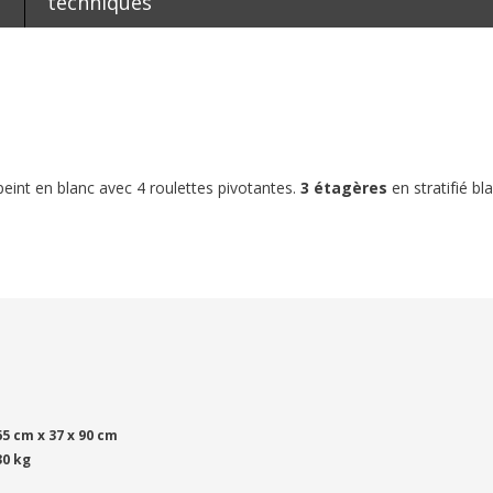
techniques
eint en blanc avec 4 roulettes pivotantes.
3 étagères
en stratifié bl
65 cm x 37 x 90 cm
30 kg