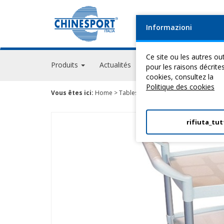
Informazioni
Ce site ou les autres out
Produits
Actualités
Evénements
GPS A
pour les raisons décrite
cookies, consultez la
Politique des cookies
Vous êtes ici:
Home
>
Tables Pour ThéRapie
>
Meubles Et A
rifiuta_tut