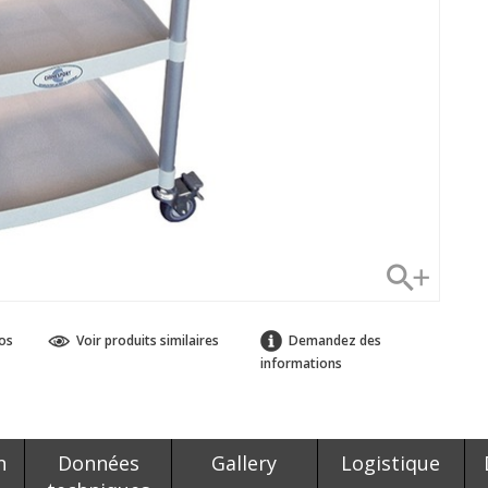
os
Voir produits similaires
Demandez des
informations
n
Données
Gallery
Logistique