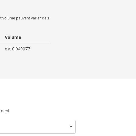
t volume peuvent varier de ±
Volume
mc 0.049077
ument