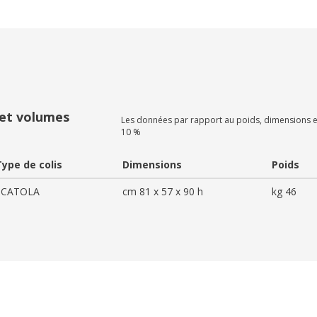
 et volumes
Les données par rapport au poids, dimensions e
10 %
Type de colis
Dimensions
Poids
SCATOLA
cm 81 x 57 x 90 h
kg 46