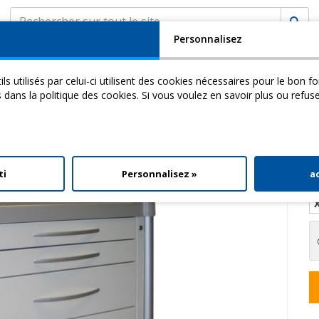
Personnalisez
SOCIÉTÉ
ASSISTANCE
MyCHINESPORT
ils utilisés par celui-ci utilisent des cookies nécessaires pour le bon 
cademy
Video
Download
s dans la politique des cookies. Si vous voulez en savoir plus ou refus
ccessoires
> Chariot 4 Tiroirs
ti
Personnalisez »
a