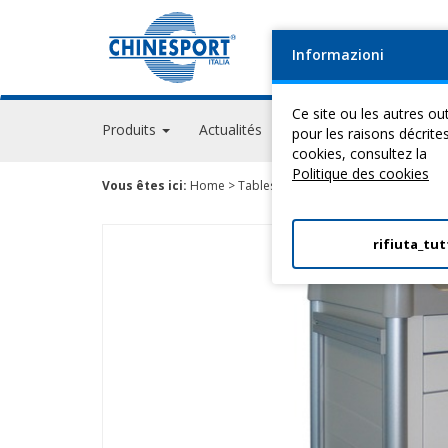
Informazioni
Ce site ou les autres out
Produits
Actualités
Evénements
GPS A
pour les raisons décrite
cookies, consultez la
Politique des cookies
Vous êtes ici:
Home
>
Tables Pour ThéRapie
>
Meubles Et A
rifiuta_tut