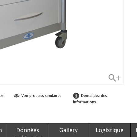
os
Voir produits similaires
Demandez des
informations
n
Données
Gallery
Logistique