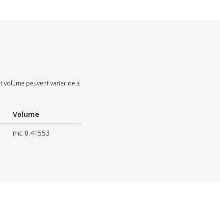
t volume peuvent varier de ±
Volume
mc 0.41553