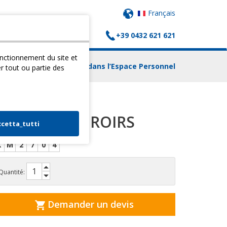
Français
+39 0432 621 621
(
0
) PANIER
CONTACTS
fonctionnement du site et
Login dans l’Espace Personnel
er tout ou partie des
CHARIOT 4 TIROIRS
ccetta_tutti
X
M
2
7
0
4
Quantité:
Demander un devis