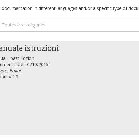
ble documentation in different languages and/or a specific type of doc
Toutes les catégories
nuale istruzioni
al - past Edition
ument date: 01/10/2015
ue: Italian
ion: V 1.0