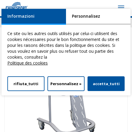
Toggl
navig
Informazioni
Personnalisez
Actualités
Evénements
Video
Download
Ce site ou les autres outils utilisés par celui-ci utilisent des
cookies nécessaires pour le bon fonctionnement du site et
pour les raisons décrites dans la politique des cookies. Si
vous voulez en savoir plus ou refuser tout ou partie des
Vous êtes ici:
Home
>
DéAmbulateurs
>
DéAmbulateurs
> Walker Lift
cookies, consultez la
Politique des cookies
rifiuta_tutti
Personnalisez »
accetta_tutti