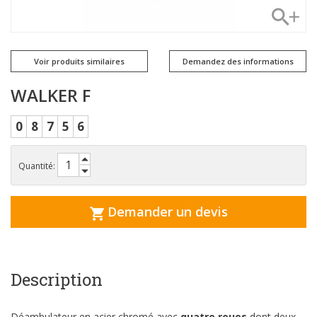
Voir produits similaires
Demandez des informations
WALKER F
0
8
7
5
6
Quantité:
Demander un devis
Description
Déambulateur en acier chromé avec
quatre roues
dont deux