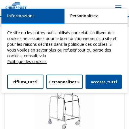
Toggl
navig
Informazioni
Personnalisez
Actualités
Evénements
Video
Download
Ce site ou les autres outils utilisés par celui-ci utilisent des
cookies nécessaires pour le bon fonctionnement du site et
pour les raisons décrites dans la politique des cookies. Si
vous voulez en savoir plus ou refuser tout ou partie des
Vous êtes ici:
Home
>
DéAmbulateurs
>
DéAmbulateurs
> Walker F
cookies, consultez la
Politique des cookies
rifiuta_tutti
Personnalisez »
accetta_tutti