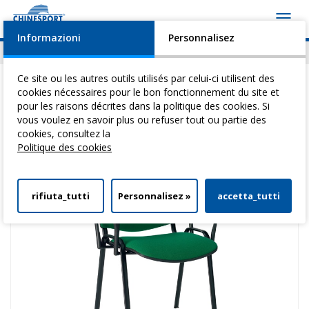
Toggl
navig
Informazioni
Personnalisez
Actualités
Evénements
Video
Download
Ce site ou les autres outils utilisés par celui-ci utilisent des
cookies nécessaires pour le bon fonctionnement du site et
pour les raisons décrites dans la politique des cookies. Si
vous voulez en savoir plus ou refuser tout ou partie des
Vous êtes ici:
Home
>
Tables Pour ThéRapie
>
Meubles Et Accessoires
>
cookies, consultez la
Chaise D'Accueil 2 Avec Accoudoirs
Politique des cookies
rifiuta_tutti
Personnalisez »
accetta_tutti